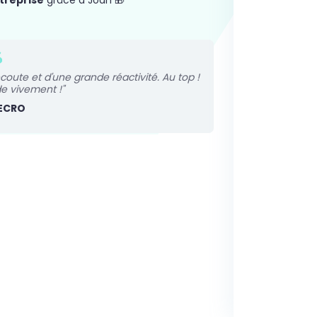
treprise
grâce à Joan 🎁
coute et d'une grande réactivité. Au top !
 vivement !"
ECRO