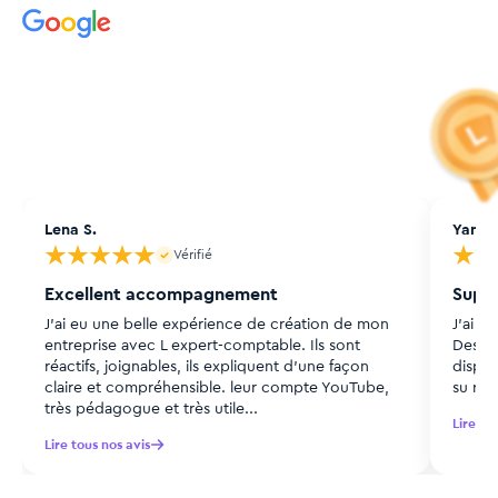
Plus de 50 000 entrepreneurs
nous font
confiance
Parrainez un proche, faites-lui découvrir le bon
accompagnement.
Lena S.
Yann 
Vérifié
Excellent accompagnement
Super
J’ai eu une belle expérience de création de mon
J'ai 
entreprise avec L expert-comptable. Ils sont
Desjeu
réactifs, joignables, ils expliquent d’une façon
dispon
claire et compréhensible. leur compte YouTube,
su rép
très pédagogue et très utile...
Lire to
Lire tous nos avis